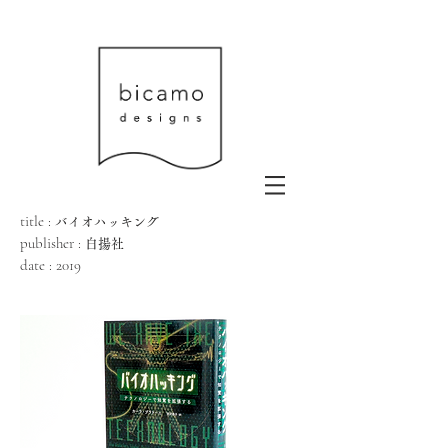
title :
バイオハッキング
publisher :
白揚社
date
:
2019